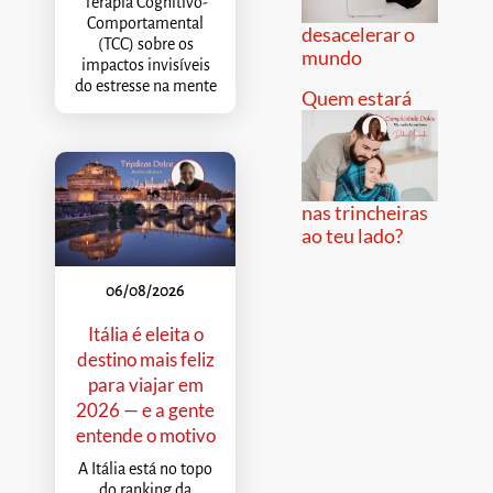
Terapia Cognitivo-
Comportamental
desacelerar o
(TCC) sobre os
mundo
impactos invisíveis
do estresse na mente
Quem estará
nas trincheiras
ao teu lado?
06/08/2026
Itália é eleita o
destino mais feliz
para viajar em
2026 — e a gente
entende o motivo
A Itália está no topo
do ranking da