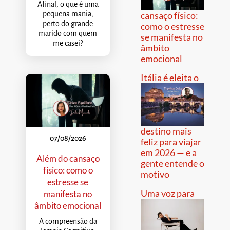
Afinal, o que é uma
pequena mania,
cansaço físico:
perto do grande
como o estresse
marido com quem
se manifesta no
me casei?
âmbito
emocional
Itália é eleita o
destino mais
07/08/2026
feliz para viajar
em 2026 — e a
Além do cansaço
gente entende o
físico: como o
motivo
estresse se
Uma voz para
manifesta no
âmbito emocional
A compreensão da