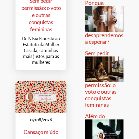
Sem pedir
Por que
permissão: o voto
e outras
conquistas
femininas
desaprendemos
De Nísia Floresta ao
a esperar?
Estatuto da Mulher
Casada, caminhos
Sem pedir
mais justos para as
mulheres
permissão: o
voto e outras
conquistas
femininas
Além do
07/08/2026
Cansaço miúdo