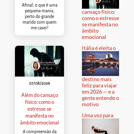
Afinal, o que é uma
pequena mania,
cansaço físico:
perto do grande
como o estresse
marido com quem
se manifesta no
me casei?
âmbito
emocional
Itália é eleita o
destino mais
07/08/2026
feliz para viajar
em 2026 — e a
Além do cansaço
gente entende o
físico: como o
motivo
estresse se
Uma voz para
manifesta no
âmbito emocional
A compreensão da