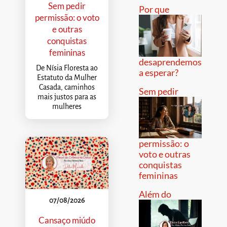
Sem pedir
Por que
permissão: o voto
e outras
conquistas
femininas
desaprendemos
De Nísia Floresta ao
a esperar?
Estatuto da Mulher
Casada, caminhos
Sem pedir
mais justos para as
mulheres
permissão: o
voto e outras
conquistas
femininas
Além do
07/08/2026
Cansaço miúdo