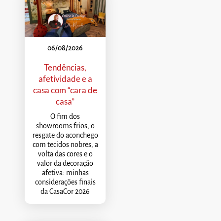
06/08/2026
Tendências,
afetividade e a
casa com “cara de
casa”
O fim dos
showrooms frios, o
resgate do aconchego
com tecidos nobres, a
volta das cores e o
valor da decoração
afetiva: minhas
considerações finais
da CasaCor 2026