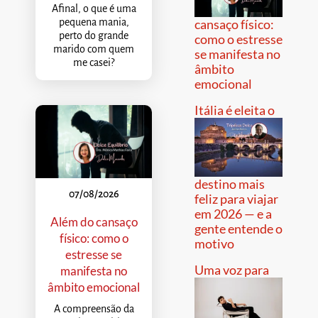
Afinal, o que é uma
pequena mania,
cansaço físico:
perto do grande
como o estresse
marido com quem
se manifesta no
me casei?
âmbito
emocional
Itália é eleita o
destino mais
07/08/2026
feliz para viajar
em 2026 — e a
Além do cansaço
gente entende o
físico: como o
motivo
estresse se
Uma voz para
manifesta no
âmbito emocional
A compreensão da