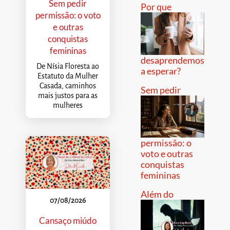
Sem pedir
Por que
permissão: o voto
e outras
conquistas
femininas
desaprendemos
De Nísia Floresta ao
a esperar?
Estatuto da Mulher
Casada, caminhos
Sem pedir
mais justos para as
mulheres
permissão: o
voto e outras
conquistas
femininas
Além do
07/08/2026
Cansaço miúdo