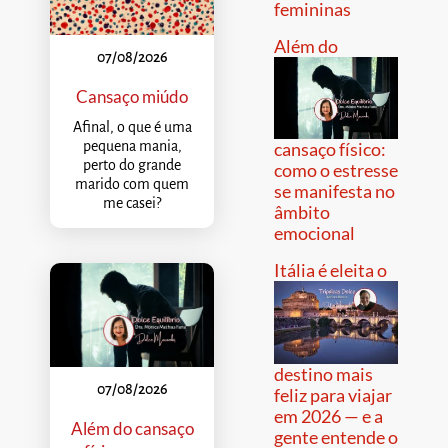
femininas
Além do
07/08/2026
Cansaço miúdo
Afinal, o que é uma
pequena mania,
cansaço físico:
perto do grande
como o estresse
marido com quem
se manifesta no
me casei?
âmbito
emocional
Itália é eleita o
destino mais
07/08/2026
feliz para viajar
em 2026 — e a
Além do cansaço
gente entende o