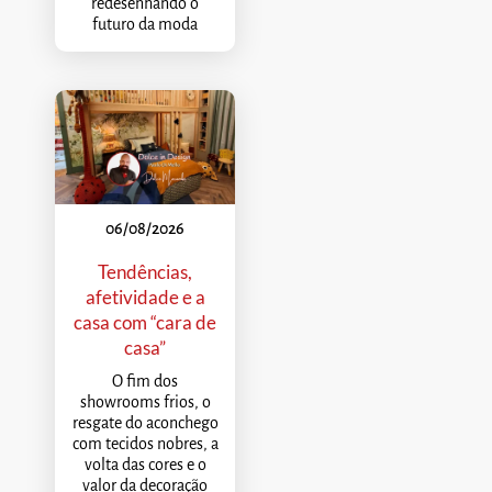
redesenhando o
futuro da moda
06/08/2026
Tendências,
afetividade e a
casa com “cara de
casa”
O fim dos
showrooms frios, o
resgate do aconchego
com tecidos nobres, a
volta das cores e o
valor da decoração