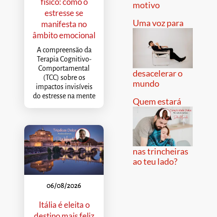
físico: como o
motivo
estresse se
Uma voz para
manifesta no
âmbito emocional
A compreensão da
Terapia Cognitivo-
Comportamental
desacelerar o
(TCC) sobre os
mundo
impactos invisíveis
do estresse na mente
Quem estará
nas trincheiras
ao teu lado?
06/08/2026
Itália é eleita o
destino mais feliz