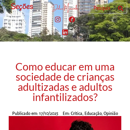
Seções
Como educar em uma
sociedade de crianças
adultizadas e adultos
infantilizados?
Publicado em:
17/10/2025
Em:
Crítica
,
Educação
,
Opinião