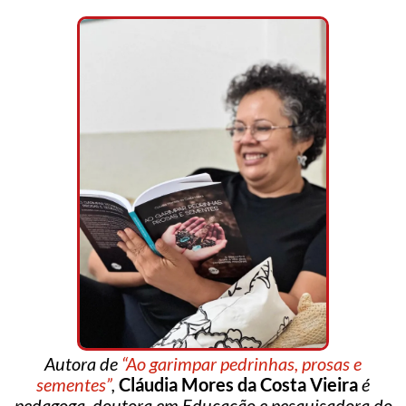
Autora de
“Ao garimpar pedrinhas, prosas e
sementes”
,
Cláudia Mores da Costa Vieira
é
pedagoga, doutora em Educação e pesquisadora do