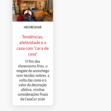
06/08/2026
Tendências,
afetividade e a
casa com “cara de
casa”
O fim dos
showrooms frios, o
resgate do aconchego
com tecidos nobres, a
volta das cores e o
valor da decoração
afetiva: minhas
considerações finais
da CasaCor 2026