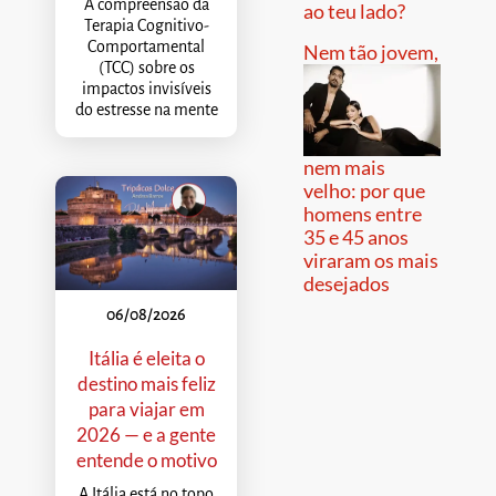
A compreensão da
ao teu lado?
Terapia Cognitivo-
Comportamental
Nem tão jovem,
(TCC) sobre os
impactos invisíveis
do estresse na mente
nem mais
velho: por que
homens entre
35 e 45 anos
viraram os mais
desejados
06/08/2026
Itália é eleita o
destino mais feliz
para viajar em
2026 — e a gente
entende o motivo
A Itália está no topo