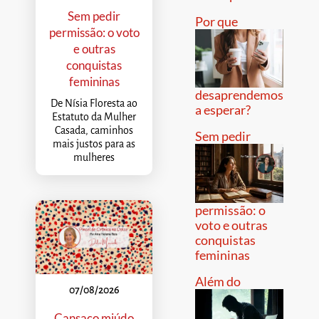
Sem pedir
Por que
permissão: o voto
e outras
conquistas
femininas
desaprendemos
De Nísia Floresta ao
a esperar?
Estatuto da Mulher
Casada, caminhos
Sem pedir
mais justos para as
mulheres
permissão: o
voto e outras
conquistas
femininas
Além do
07/08/2026
Cansaço miúdo