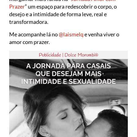
Prazer
” um espaço para redescobrir o corpo, o
desejo e a intimidade de forma leve, real e
transformadora.
Me acompanhe lá no
@laismelq
e venha viver o
amor com prazer.
Publicidade | Dolce Morumbi®