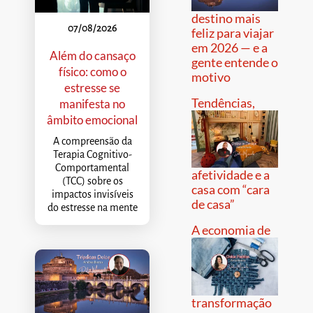
destino mais
07/08/2026
feliz para viajar
em 2026 — e a
Além do cansaço
gente entende o
físico: como o
motivo
estresse se
Tendências,
manifesta no
âmbito emocional
A compreensão da
Terapia Cognitivo-
Comportamental
afetividade e a
(TCC) sobre os
casa com “cara
impactos invisíveis
de casa”
do estresse na mente
A economia de
transformação