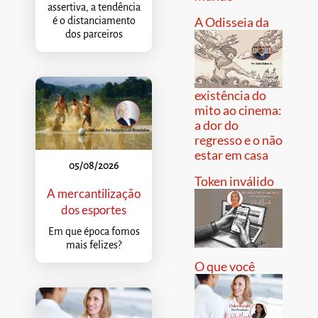
assertiva, a tendência
A Odisseia da
é o distanciamento
dos parceiros
existência do
mito ao cinema:
a dor do
regresso e o não
estar em casa
05/08/2026
Token inválido
A mercantilização
dos esportes
Em que época fomos
mais felizes?
O que você