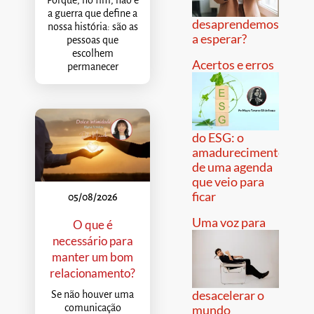
Porque, no fim, não é
a guerra que define a
desaprendemos
nossa história: são as
a esperar?
pessoas que
escolhem
Acertos e erros
permanecer
do ESG: o
amadurecimento
de uma agenda
que veio para
ficar
05/08/2026
Uma voz para
O que é
necessário para
manter um bom
relacionamento?
desacelerar o
Se não houver uma
comunicação
mundo