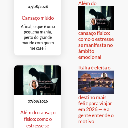
Além do
07/08/2026
Cansaço miúdo
Afinal, o que é uma
pequena mania,
cansaço físico:
perto do grande
como o estresse
marido com quem
se manifesta no
me casei?
âmbito
emocional
Itália é eleita o
destino mais
07/08/2026
feliz para viajar
em 2026 — e a
Além do cansaço
gente entende o
físico: como o
motivo
estresse se