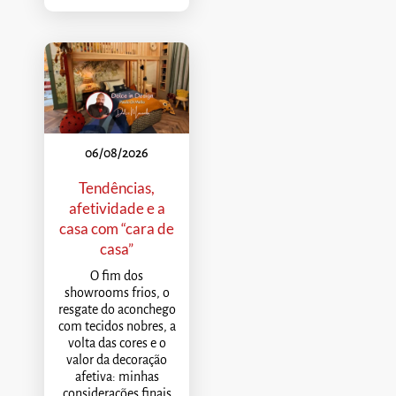
06/08/2026
Tendências,
afetividade e a
casa com “cara de
casa”
O fim dos
showrooms frios, o
resgate do aconchego
com tecidos nobres, a
volta das cores e o
valor da decoração
afetiva: minhas
considerações finais