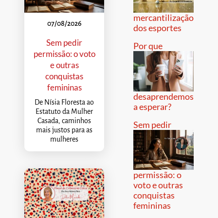
mercantilização
07/08/2026
dos esportes
Sem pedir
Por que
permissão: o voto
e outras
conquistas
femininas
desaprendemos
De Nísia Floresta ao
a esperar?
Estatuto da Mulher
Casada, caminhos
Sem pedir
mais justos para as
mulheres
permissão: o
voto e outras
conquistas
femininas