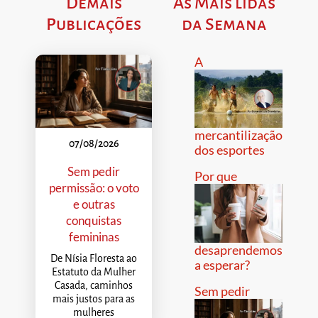
Demais
As Mais lidas
Publicações
da Semana
A
mercantilização
07/08/2026
dos esportes
Sem pedir
Por que
permissão: o voto
e outras
conquistas
femininas
desaprendemos
De Nísia Floresta ao
a esperar?
Estatuto da Mulher
Casada, caminhos
Sem pedir
mais justos para as
mulheres