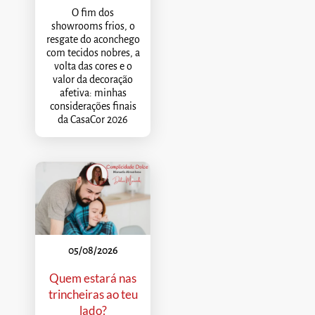
O fim dos
showrooms frios, o
resgate do aconchego
com tecidos nobres, a
volta das cores e o
valor da decoração
afetiva: minhas
considerações finais
da CasaCor 2026
05/08/2026
Quem estará nas
trincheiras ao teu
lado?