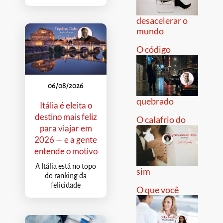
desacelerar o
mundo
O código
06/08/2026
quebrado
Itália é eleita o
destino mais feliz
O calafrio do
para viajar em
2026 — e a gente
entende o motivo
A Itália está no topo
sim
do ranking da
felicidade
O que você