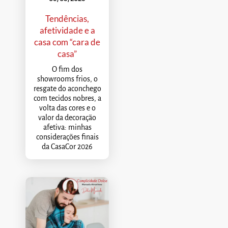
Tendências,
afetividade e a
casa com “cara de
casa”
O fim dos
showrooms frios, o
resgate do aconchego
com tecidos nobres, a
volta das cores e o
valor da decoração
afetiva: minhas
considerações finais
da CasaCor 2026