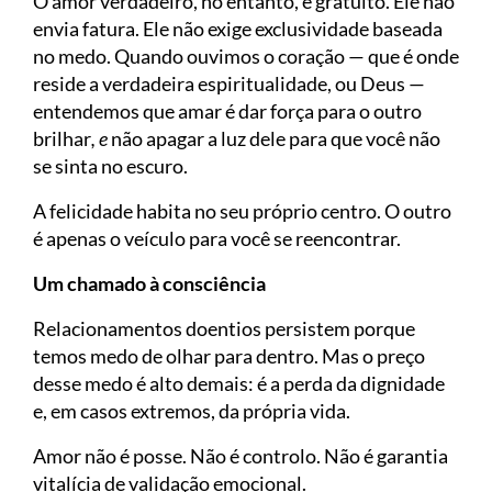
O amor verdadeiro, no entanto, é gratuito. Ele não
envia fatura. Ele não exige exclusividade baseada
no medo. Quando ouvimos o coração — que é onde
reside a verdadeira espiritualidade, ou Deus —
entendemos que amar é dar força para o outro
brilhar
, e
não apagar a luz dele para que você não
se sinta no escuro.
A felicidade habita no seu próprio centro. O outro
é apenas o veículo para você se reencontrar.
Um chamado à consciência
Relacionamentos doentios persistem porque
temos medo de olhar para dentro. Mas o preço
desse medo é alto demais: é a perda da dignidade
e, em casos extremos, da própria vida.
Amor não é posse. Não é controlo. Não é garantia
vitalícia de validação emocional.