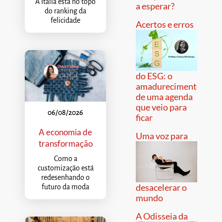
A Itália está no topo
a esperar?
do ranking da
felicidade
Acertos e erros
do ESG: o
amadurecimento
de uma agenda
que veio para
06/08/2026
ficar
A economia de
Uma voz para
transformação
Como a
customização está
redesenhando o
desacelerar o
futuro da moda
mundo
A Odisseia da