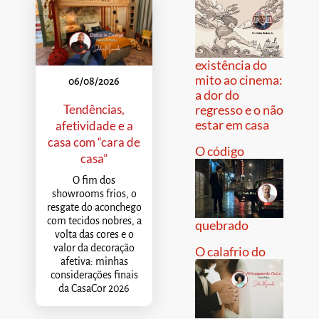
existência do
mito ao cinema:
06/08/2026
a dor do
Tendências,
regresso e o não
estar em casa
afetividade e a
casa com “cara de
O código
casa”
O fim dos
showrooms frios, o
resgate do aconchego
com tecidos nobres, a
quebrado
volta das cores e o
valor da decoração
O calafrio do
afetiva: minhas
considerações finais
da CasaCor 2026