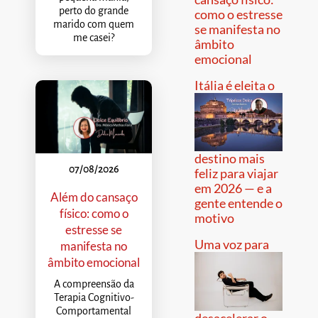
perto do grande
como o estresse
marido com quem
se manifesta no
me casei?
âmbito
emocional
Itália é eleita o
destino mais
07/08/2026
feliz para viajar
em 2026 — e a
Além do cansaço
gente entende o
físico: como o
motivo
estresse se
Uma voz para
manifesta no
âmbito emocional
A compreensão da
Terapia Cognitivo-
Comportamental
desacelerar o