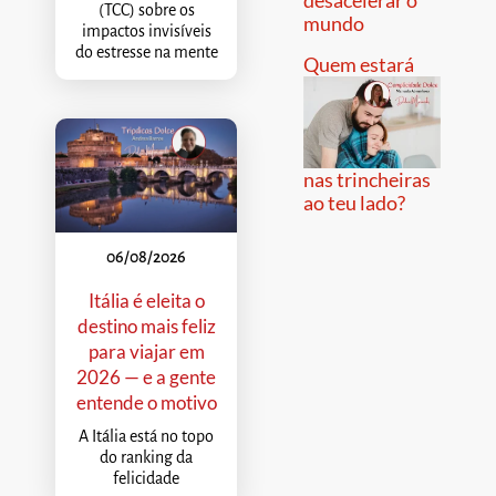
(TCC) sobre os
mundo
impactos invisíveis
do estresse na mente
Quem estará
nas trincheiras
ao teu lado?
06/08/2026
Itália é eleita o
destino mais feliz
para viajar em
2026 — e a gente
entende o motivo
A Itália está no topo
do ranking da
felicidade