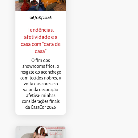
06/08/2026
Tendências,
afetividade e a
casa com “cara de
casa”
O fim dos
showrooms frios, o
resgate do aconchego
com tecidos nobres, a
volta das cores e o
valor da decoração
afetiva: minhas
considerações finais
da CasaCor 2026