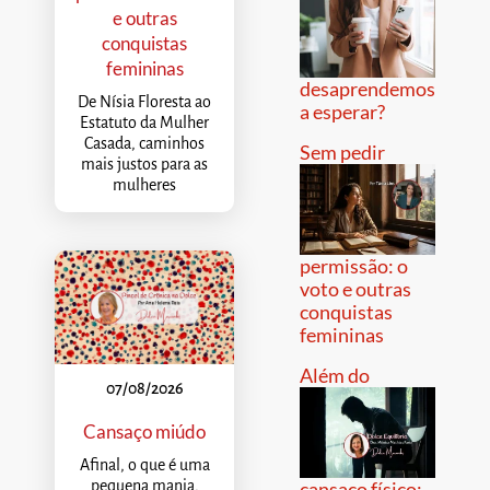
e outras
conquistas
femininas
desaprendemos
De Nísia Floresta ao
a esperar?
Estatuto da Mulher
Casada, caminhos
Sem pedir
mais justos para as
mulheres
permissão: o
voto e outras
conquistas
femininas
Além do
07/08/2026
Cansaço miúdo
Afinal, o que é uma
pequena mania,
cansaço físico: