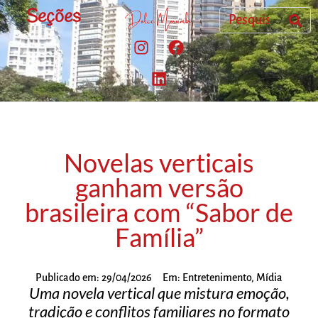
Seções
Novelas verticais
ganham versão
brasileira com “Sabor de
Família”
Publicado em:
29/04/2026
Em:
Entretenimento
,
Mídia
Uma novela vertical que mistura emoção,
tradição e conflitos familiares no formato