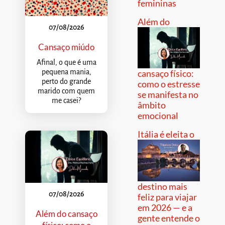
femininas
Além do
07/08/2026
Cansaço miúdo
Afinal, o que é uma
pequena mania,
cansaço físico:
perto do grande
como o estresse
marido com quem
se manifesta no
me casei?
âmbito
emocional
Itália é eleita o
destino mais
07/08/2026
feliz para viajar
em 2026 — e a
Além do cansaço
gente entende o