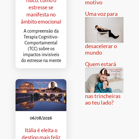
físico: como o
motivo
estresse se
Uma voz para
manifesta no
âmbito emocional
A compreensão da
Terapia Cognitivo-
Comportamental
desacelerar o
(TCC) sobre os
mundo
impactos invisíveis
do estresse na mente
Quem estará
nas trincheiras
ao teu lado?
06/08/2026
Itália é eleita o
destino mais feliz