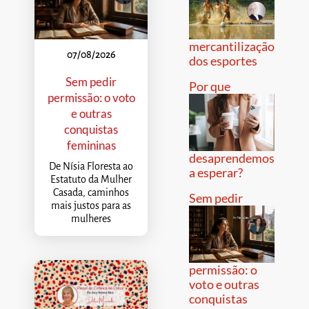
mercantilização
07/08/2026
dos esportes
Sem pedir
Por que
permissão: o voto
e outras
conquistas
femininas
desaprendemos
De Nísia Floresta ao
a esperar?
Estatuto da Mulher
Casada, caminhos
Sem pedir
mais justos para as
mulheres
permissão: o
voto e outras
conquistas