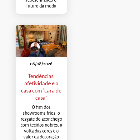
redesenhando o
futuro da moda
06/08/2026
Tendências,
afetividade e a
casa com “cara de
casa”
O fim dos
showrooms frios, o
resgate do aconchego
com tecidos nobres, a
volta das cores e o
valor da decoração