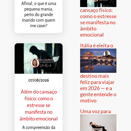
Afinal, o que é uma
pequena mania,
cansaço físico:
perto do grande
como o estresse
marido com quem
se manifesta no
me casei?
âmbito
emocional
Itália é eleita o
destino mais
07/08/2026
feliz para viajar
em 2026 — e a
Além do cansaço
gente entende o
físico: como o
motivo
estresse se
Uma voz para
manifesta no
âmbito emocional
A compreensão da