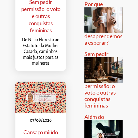
Sem pedir
Por que
permissão: o voto
e outras
conquistas
femininas
desaprendemos
De Nísia Floresta ao
a esperar?
Estatuto da Mulher
Casada, caminhos
Sem pedir
mais justos para as
mulheres
permissão: o
voto e outras
conquistas
femininas
Além do
07/08/2026
Cansaço miúdo