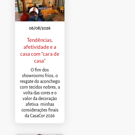
06/08/2026
Tendências,
afetividade e a
casa com “cara de
casa”
O fim dos
showrooms frios, o
resgate do aconchego
com tecidos nobres, a
volta das cores e o
valor da decoração
afetiva: minhas
considerações finais
da CasaCor 2026