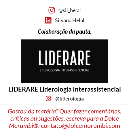
@sil_helal
Silvana Helal
Colaboração da pauta:
LIDERARE Liderologia Interassistencial
@liderologia
Gostou da matéria? Quer fazer comentários,
críticas ou sugestões, escreva para a Dolce
Morumbi®:
contato@dolcemorumbi.com