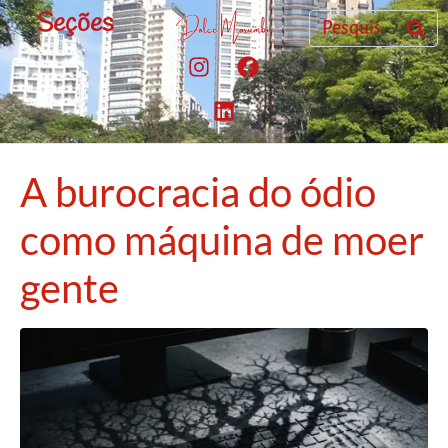
Seções
A burocracia do ódio
como máquina de moer
gente