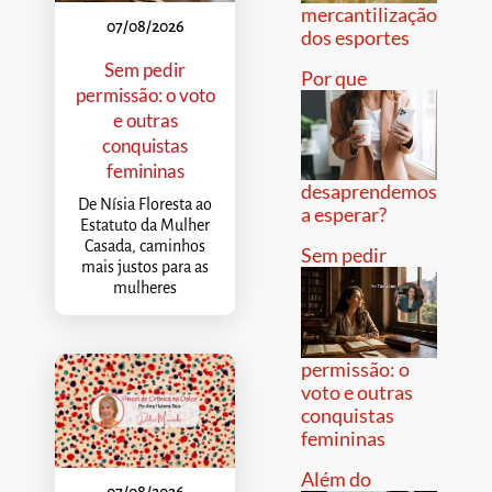
mercantilização
07/08/2026
dos esportes
Sem pedir
Por que
permissão: o voto
e outras
conquistas
femininas
desaprendemos
De Nísia Floresta ao
a esperar?
Estatuto da Mulher
Casada, caminhos
Sem pedir
mais justos para as
mulheres
permissão: o
voto e outras
conquistas
femininas
Além do
07/08/2026