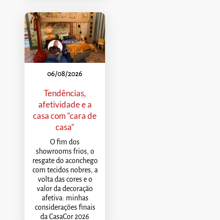
06/08/2026
Tendências,
afetividade e a
casa com “cara de
casa”
O fim dos
showrooms frios, o
resgate do aconchego
com tecidos nobres, a
volta das cores e o
valor da decoração
afetiva: minhas
considerações finais
da CasaCor 2026