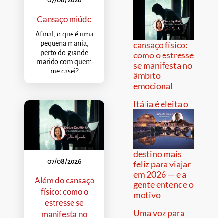
Cansaço miúdo
Afinal, o que é uma
pequena mania,
cansaço físico:
perto do grande
como o estresse
marido com quem
se manifesta no
me casei?
âmbito
emocional
Itália é eleita o
destino mais
07/08/2026
feliz para viajar
em 2026 — e a
Além do cansaço
gente entende o
físico: como o
motivo
estresse se
Uma voz para
manifesta no