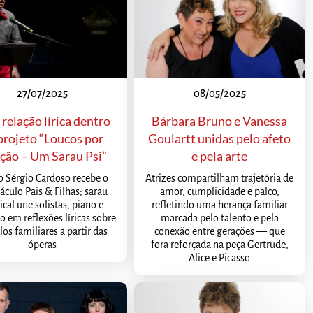
27/07/2025
08/05/2025
relação lírica dentro
Bárbara Bruno e Vanessa
projeto “Loucos por
Goulartt unidas pelo afeto
ção – Um Sarau Psi”
e pela arte
o Sérgio Cardoso recebe o
Atrizes compartilham trajetória de
áculo Pais & Filhas; sarau
amor, cumplicidade e palco,
cal une solistas, piano e
refletindo uma herança familiar
o em reflexões líricas sobre
marcada pelo talento e pela
los familiares a partir das
conexão entre gerações — que
óperas
fora reforçada na peça Gertrude,
Alice e Picasso