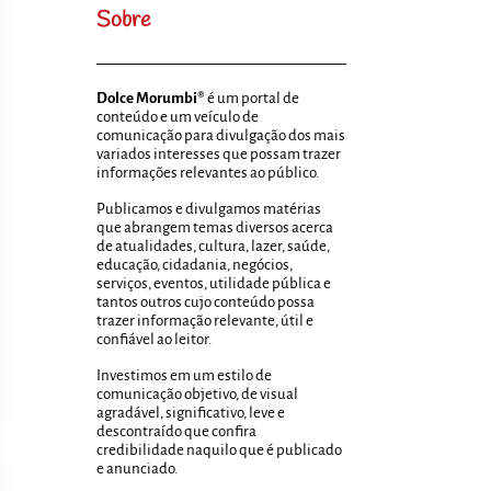
Sobre
Dolce Morumbi®
é um portal de
conteúdo e um veículo de
comunicação para divulgação dos mais
variados interesses que possam trazer
informações relevantes ao público.
Publicamos e divulgamos matérias
que abrangem temas diversos acerca
de atualidades, cultura, lazer, saúde,
educação, cidadania, negócios,
serviços, eventos, utilidade pública e
tantos outros cujo conteúdo possa
trazer informação relevante, útil e
confiável ao leitor.
Investimos em um estilo de
comunicação objetivo, de visual
agradável, significativo, leve e
descontraído que confira
credibilidade naquilo que é publicado
e anunciado.