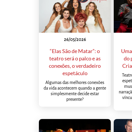
26/05/2026
“Elas São de Matar”: o
Uma 
teatro será o palco e as
do 
conexões, o verdadeiro
Cria
espetáculo
Teatr
espet
Algumas das melhores conexões
musi
da vida acontecem quando a gente
narraçã
simplesmente decide estar
víncu
presente?