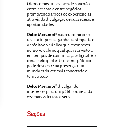
Oferecemos um espaço de conexão
entre pessoas e entre negócios,
promovendo a troca de experiências
através da divulgação de suas ideias e
oportunidades.
Dolce Morumbi®
nasceu como uma
revista impressa, ganhou a simpatia e
o crédito do público que reconheceu
nela o veículo no qual quer ser visto, e
em tempos de comunicação digital, é o
canal pelo qual este mesmo público
pode destacar sua presença num
mundo cada vez mais conectado o
tempo todo.
Dolce Morumbi®
divulgando
interesses para um público que cada
vez mais valoriza os seus.
Seções