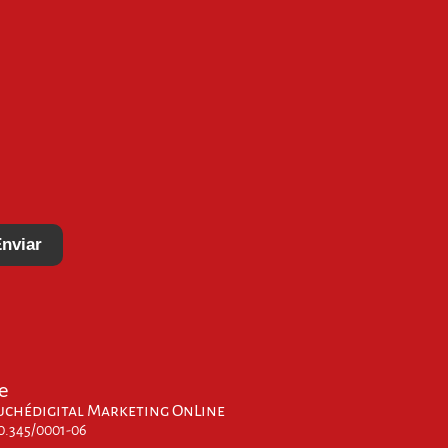
nviar
e
uchédigital Marketing OnLine
00.345/0001-06