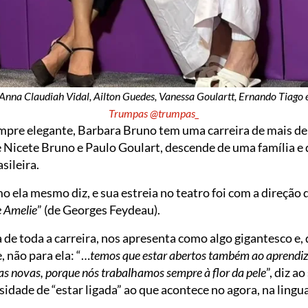
 Anna Claudiah Vidal, Ailton Guedes, Vanessa Goulartt, Ernando Tiago 
Trumpas @trumpas_
pre elegante, Barbara Bruno tem uma carreira de mais de 5
de Nicete Bruno e Paulo Goulart, descende de uma família e
sileira.
o ela mesmo diz, e sua estreia no teatro foi com a direção 
 Amelie
” (de Georges Feydeau).
 de toda a carreira, nos apresenta como algo gigantesco e, 
 não para ela: “…
temos que estar abertos também ao aprendiz
s novas, porque nós trabalhamos sempre à flor da pele
”, diz a
sidade de “estar ligada” ao que acontece no agora, na lingu