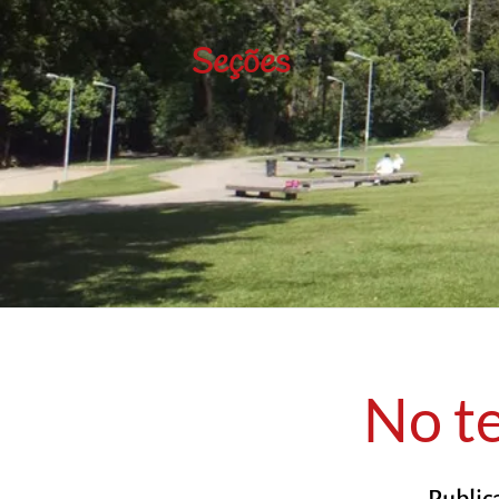
Seções
No t
Public