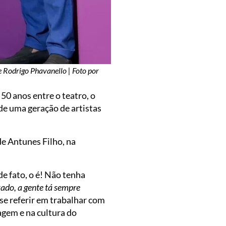
e Rodrigo Phavanello | Foto por
0 anos entre o teatro, o
 de uma geração de artistas
de Antunes Filho, na
de fato, o é! Não tenha
ado, a gente tá sempre
o se referir em trabalhar com
agem e na cultura do