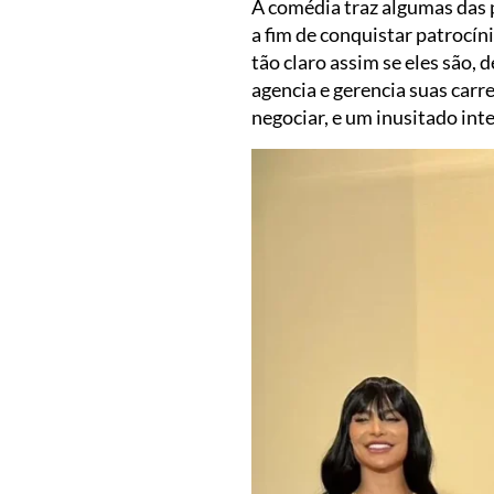
A comédia traz algumas das 
a fim de conquistar patrocíni
tão claro assim se eles são, 
agencia e gerencia suas car
negociar, e um inusitado int