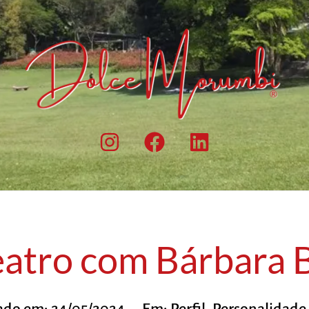
eatro com Bárbara 
ado em:
24/05/2024
Em:
Perfil
,
Personalidade