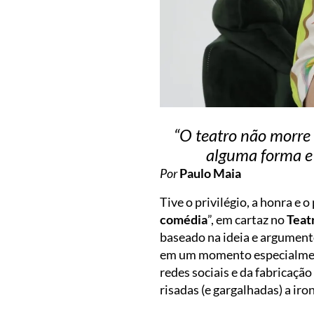
“O teatro não morre 
alguma forma e 
Por
Paulo Maia
Tive o privilégio, a honra e 
comédia
”, em cartaz no
Teat
baseado na ideia e argumen
em um momento especialment
redes sociais e da fabricaçã
risadas (e gargalhadas) a iro