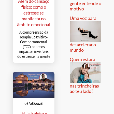
Além do cansaço
gente entende o
físico: como o
motivo
estresse se
Uma voz para
manifesta no
âmbito emocional
A compreensão da
Terapia Cognitivo-
Comportamental
desacelerar o
(TCC) sobre os
mundo
impactos invisíveis
do estresse na mente
Quem estará
nas trincheiras
ao teu lado?
06/08/2026
Itália é eleita o