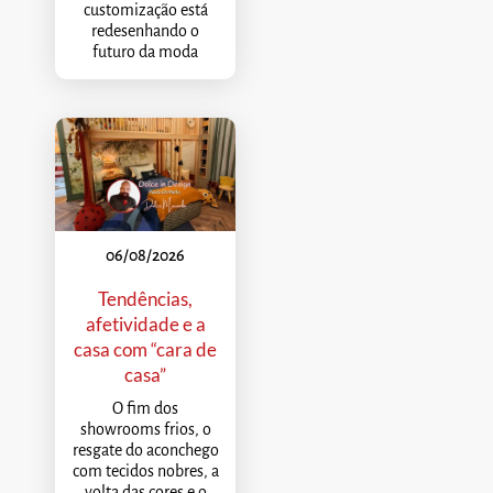
customização está
redesenhando o
futuro da moda
06/08/2026
Tendências,
afetividade e a
casa com “cara de
casa”
O fim dos
showrooms frios, o
resgate do aconchego
com tecidos nobres, a
volta das cores e o