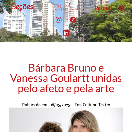
Seções
Bárbara Bruno e
Vanessa Goulartt unidas
pelo afeto e pela arte
Publicado em:
08/05/2025
Em:
Cultura
,
Teatro