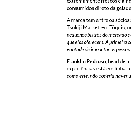
extremamente frescos e aind
consumidos direto da gelade
A marca tem entre os sócios
Tsukiji Market, em Tóquio, n
pequenos bistrôs do mercado de
que eles oferecem. A primeira 
vontade de impactar as pessoas
Franklin Pedroso
, head de 
experiências está em linha c
como este, não poderia haver um