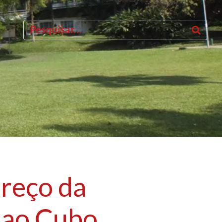
reço da
 ao Cubo,