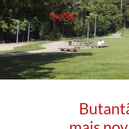
Seções
Butant
mais nov