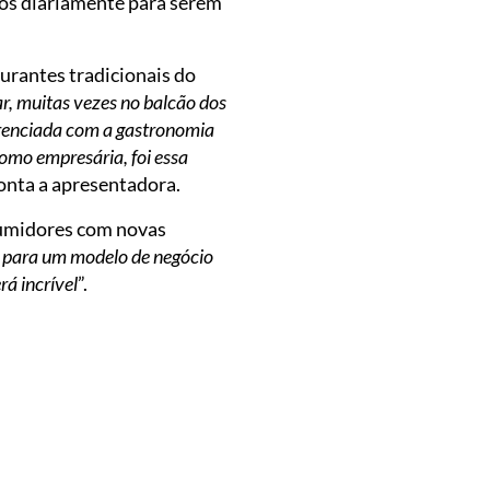
os diariamente para serem
urantes tradicionais do
ar, muitas vezes no balcão dos
erenciada com a gastronomia
omo empresária, foi essa
conta a apresentadora.
sumidores com novas
, para um modelo de negócio
rá incrível
”.