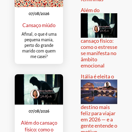
Além do
07/08/2026
Cansaço miúdo
Afinal, o que é uma
pequena mania,
cansaço físico:
perto do grande
como o estresse
marido com quem
se manifesta no
me casei?
âmbito
emocional
Itália é eleita o
destino mais
07/08/2026
feliz para viajar
em 2026 — e a
Além do cansaço
gente entende o
físico: como o
motivo