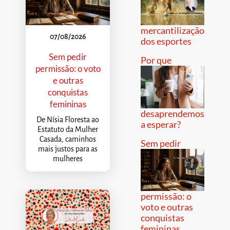
mercantilização
07/08/2026
dos esportes
Sem pedir
Por que
permissão: o voto
e outras
conquistas
femininas
desaprendemos
De Nísia Floresta ao
a esperar?
Estatuto da Mulher
Casada, caminhos
Sem pedir
mais justos para as
mulheres
permissão: o
voto e outras
conquistas
femininas