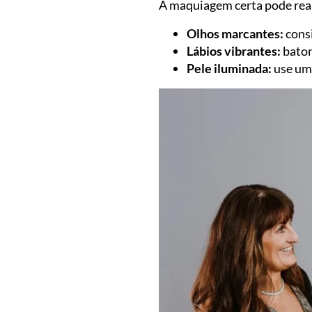
A maquiagem certa pode real
Olhos marcantes:
consi
Lábios vibrantes:
baton
Pele iluminada:
use um 