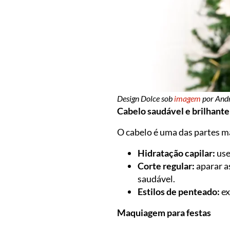
Design Dolce sob
imagem
por And
Cabelo saudável e brilhante
O cabelo é uma das partes ma
Hidratação capilar:
use
Corte regular:
aparar a
saudável.
Estilos de penteado:
ex
Maquiagem para festas