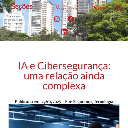
Seções
IA e Cibersegurança:
uma relação ainda
complexa
Publicado em:
29/01/2025
Em:
Segurança
,
Tecnologia