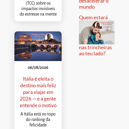
desacelerar o
(TCC) sobre os
mundo
impactos invisíveis
do estresse na mente
Quem estará
nas trincheiras
ao teu lado?
06/08/2026
Itália é eleita o
destino mais feliz
para viajar em
2026 — e a gente
entende o motivo
A Itália está no topo
do ranking da
felicidade