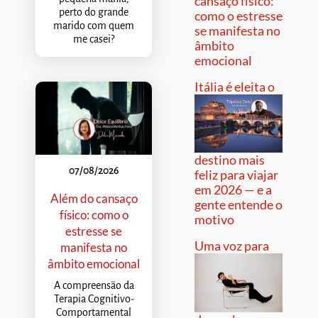
cansaço físico:
perto do grande
como o estresse
marido com quem
se manifesta no
me casei?
âmbito
emocional
Itália é eleita o
destino mais
07/08/2026
feliz para viajar
em 2026 — e a
Além do cansaço
gente entende o
físico: como o
motivo
estresse se
Uma voz para
manifesta no
âmbito emocional
A compreensão da
Terapia Cognitivo-
Comportamental