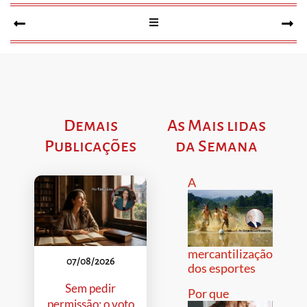
Demais
As Mais lidas
Publicações
da Semana
A
mercantilização
07/08/2026
dos esportes
Sem pedir
Por que
permissão: o voto