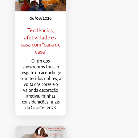
06/08/2026
Tendências,
afetividade e a
casa com “cara de
casa”
O fim dos
showrooms frios, o
resgate do aconchego
com tecidos nobres, a
volta das cores e o
valor da decoração
afetiva: minhas
considerações finais
da CasaCor 2026