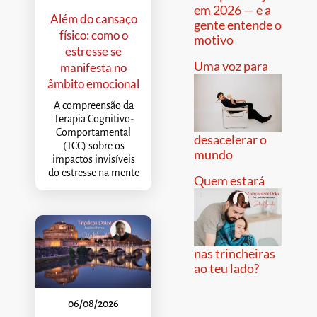
em 2026 — e a
Além do cansaço
gente entende o
físico: como o
motivo
estresse se
Uma voz para
manifesta no
âmbito emocional
A compreensão da
Terapia Cognitivo-
Comportamental
desacelerar o
(TCC) sobre os
mundo
impactos invisíveis
do estresse na mente
Quem estará
nas trincheiras
ao teu lado?
06/08/2026