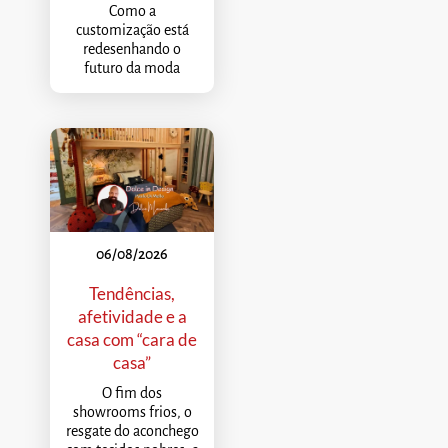
Como a
customização está
redesenhando o
futuro da moda
06/08/2026
Tendências,
afetividade e a
casa com “cara de
casa”
O fim dos
showrooms frios, o
resgate do aconchego