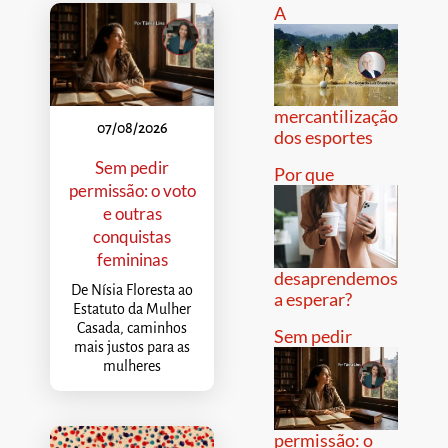
A
mercantilização
07/08/2026
dos esportes
Sem pedir
Por que
permissão: o voto
e outras
conquistas
femininas
desaprendemos
De Nísia Floresta ao
a esperar?
Estatuto da Mulher
Casada, caminhos
Sem pedir
mais justos para as
mulheres
permissão: o