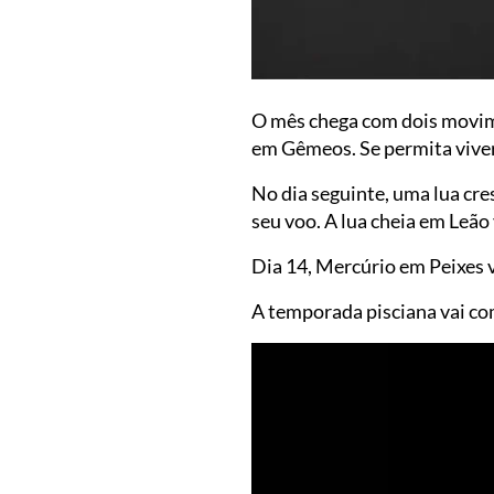
O mês chega com dois movime
em Gêmeos. Se permita viver
No dia seguinte, uma lua cre
seu voo. A lua cheia em Leão
Dia 14, Mercúrio em Peixes 
A temporada pisciana vai co