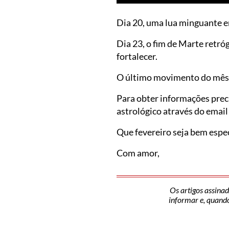
Dia 20, uma lua minguante em
Dia 23, o fim de Marte retró
fortalecer.
O último movimento do mês s
Para obter informações prec
astrológico através do emai
Que fevereiro seja bem espec
Com amor,
Os artigos assinad
informar e, quando 