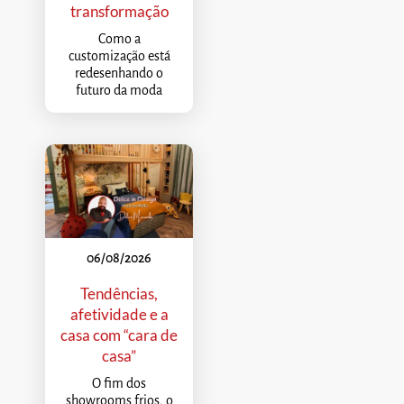
transformação
Como a
customização está
redesenhando o
futuro da moda
06/08/2026
Tendências,
afetividade e a
casa com “cara de
casa”
O fim dos
showrooms frios, o