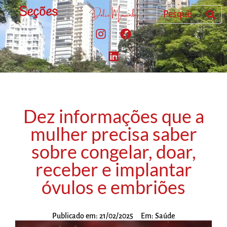
Seções
Dez informações que a
mulher precisa saber
sobre congelar, doar,
receber e implantar
óvulos e embriões
Publicado em:
21/02/2025
Em:
Saúde