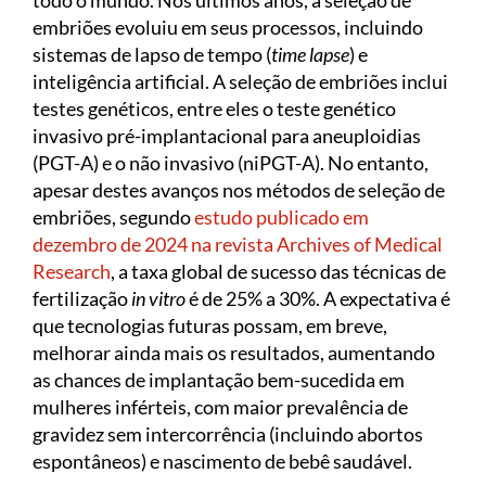
todo o mundo. Nos últimos anos, a seleção de
embriões evoluiu em seus processos, incluindo
sistemas de lapso de tempo (
time lapse
) e
inteligência artificial. A seleção de embriões inclui
testes genéticos, entre eles o teste genético
invasivo pré-implantacional para aneuploidias
(PGT-A) e o não invasivo (niPGT-A). No entanto,
apesar destes avanços nos métodos de seleção de
embriões, segundo
estudo publicado em
dezembro de 2024 na revista Archives of Medical
Research
, a taxa global de sucesso das técnicas de
fertilização
in vitro
é de 25% a 30%. A expectativa é
que tecnologias futuras possam, em breve,
melhorar ainda mais os resultados, aumentando
as chances de implantação bem-sucedida em
mulheres inférteis, com maior prevalência de
gravidez sem intercorrência (incluindo abortos
espontâneos) e nascimento de bebê saudável.