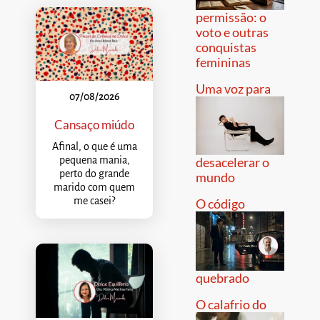
permissão: o
voto e outras
conquistas
femininas
Uma voz para
07/08/2026
Cansaço miúdo
Afinal, o que é uma
pequena mania,
desacelerar o
perto do grande
mundo
marido com quem
me casei?
O código
quebrado
O calafrio do