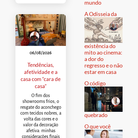
mundo
A Odisseia da
existência do
mito ao cinema:
06/08/2026
a dor do
Tendências,
regresso e o não
estar em casa
afetividade e a
casa com “cara de
O código
casa”
O fim dos
showrooms frios, o
resgate do aconchego
com tecidos nobres, a
quebrado
volta das cores e o
valor da decoração
O que você
afetiva: minhas
considerações finais