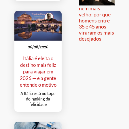
nem mais
velho: por que
homens entre
35 e 45 anos
viraram os mais
desejados
06/08/2026
Itália é eleita o
destino mais feliz
para viajar em
2026 — e a gente
entende o motivo
A Itália está no topo
do ranking da
felicidade