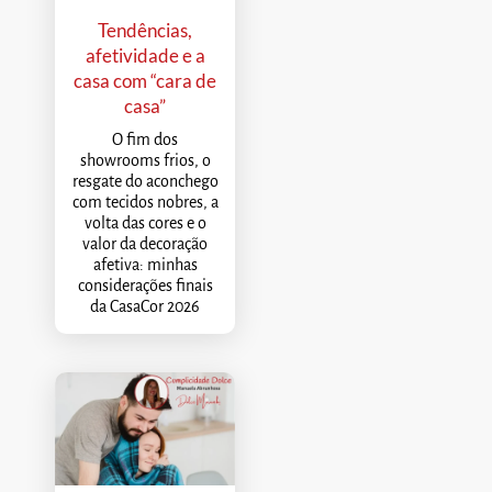
Tendências,
afetividade e a
casa com “cara de
casa”
O fim dos
showrooms frios, o
resgate do aconchego
com tecidos nobres, a
volta das cores e o
valor da decoração
afetiva: minhas
considerações finais
da CasaCor 2026