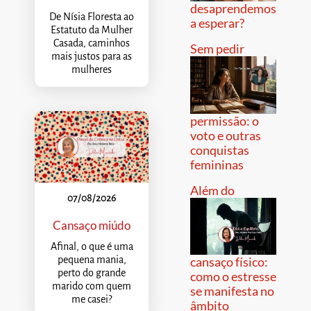
desaprendemos
De Nísia Floresta ao
a esperar?
Estatuto da Mulher
Casada, caminhos
Sem pedir
mais justos para as
mulheres
permissão: o
voto e outras
conquistas
femininas
Além do
07/08/2026
Cansaço miúdo
Afinal, o que é uma
pequena mania,
cansaço físico:
perto do grande
como o estresse
marido com quem
se manifesta no
me casei?
âmbito