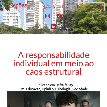
Seções
A responsabilidade
individual em meio ao
caos estrutural
Publicado em:
12/04/2025
Em:
Educação
,
Opinião
,
Psicologia
,
Sociedade