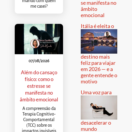
marido com quem
se manifesta no
me casei?
âmbito
emocional
Itália é eleita o
destino mais
07/08/2026
feliz para viajar
em 2026 — e a
Além do cansaço
gente entende o
físico: como o
motivo
estresse se
Uma voz para
manifesta no
âmbito emocional
A compreensão da
Terapia Cognitivo-
Comportamental
desacelerar o
(TCC) sobre os
mundo
impactos invisíveis