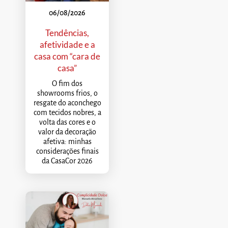
06/08/2026
Tendências,
afetividade e a
casa com “cara de
casa”
O fim dos
showrooms frios, o
resgate do aconchego
com tecidos nobres, a
volta das cores e o
valor da decoração
afetiva: minhas
considerações finais
da CasaCor 2026