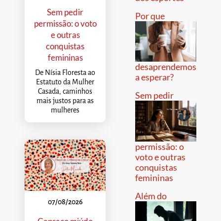
Sem pedir
Por que
permissão: o voto
e outras
conquistas
femininas
desaprendemos
De Nísia Floresta ao
a esperar?
Estatuto da Mulher
Casada, caminhos
Sem pedir
mais justos para as
mulheres
permissão: o
voto e outras
conquistas
femininas
Além do
07/08/2026