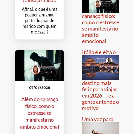
Cansaço miúdo
Afinal, o que é uma
pequena mania,
cansaço físico:
perto do grande
como o estresse
marido com quem
se manifesta no
me casei?
âmbito
emocional
Itália é eleita o
destino mais
07/08/2026
feliz para viajar
em 2026 — e a
Além do cansaço
gente entende o
físico: como o
motivo
estresse se
Uma voz para
manifesta no
âmbito emocional