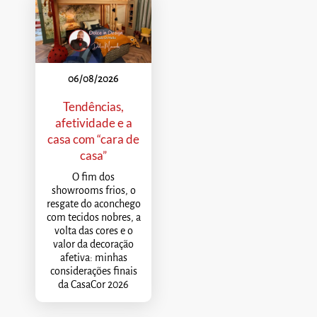
06/08/2026
Tendências,
afetividade e a
casa com “cara de
casa”
O fim dos
showrooms frios, o
resgate do aconchego
com tecidos nobres, a
volta das cores e o
valor da decoração
afetiva: minhas
considerações finais
da CasaCor 2026