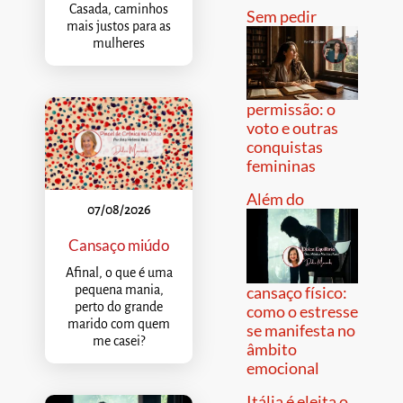
Casada, caminhos
Sem pedir
mais justos para as
mulheres
permissão: o
voto e outras
conquistas
femininas
Além do
07/08/2026
Cansaço miúdo
Afinal, o que é uma
pequena mania,
cansaço físico:
perto do grande
como o estresse
marido com quem
se manifesta no
me casei?
âmbito
emocional
Itália é eleita o