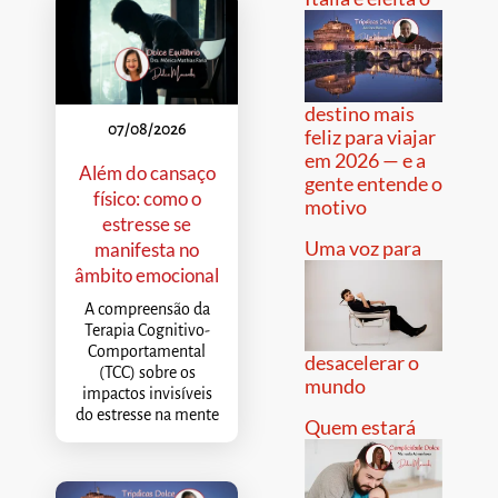
destino mais
07/08/2026
feliz para viajar
em 2026 — e a
Além do cansaço
gente entende o
físico: como o
motivo
estresse se
Uma voz para
manifesta no
âmbito emocional
A compreensão da
Terapia Cognitivo-
Comportamental
desacelerar o
(TCC) sobre os
mundo
impactos invisíveis
do estresse na mente
Quem estará