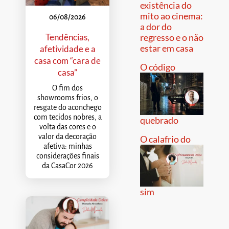
existência do
mito ao cinema:
06/08/2026
a dor do
Tendências,
regresso e o não
estar em casa
afetividade e a
casa com “cara de
O código
casa”
O fim dos
showrooms frios, o
resgate do aconchego
com tecidos nobres, a
quebrado
volta das cores e o
valor da decoração
O calafrio do
afetiva: minhas
considerações finais
da CasaCor 2026
sim