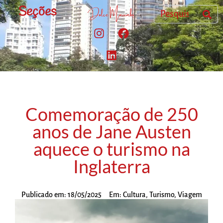
Seções
Comemoração de 250
anos de Jane Austen
aquece o turismo na
Inglaterra
Publicado em:
18/05/2025
Em:
Cultura
,
Turismo
,
Viagem