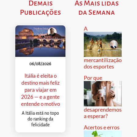
Demais
As Mais lidas
Publicações
da Semana
A
mercantilização
06/08/2026
dos esportes
Itália é eleita o
Por que
destino mais feliz
para viajar em
2026 — e a gente
entende o motivo
desaprendemos
A Itália está no topo
a esperar?
do ranking da
felicidade
Acertos e erros