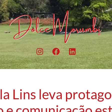
la Lins leva protag
o e comunicação est