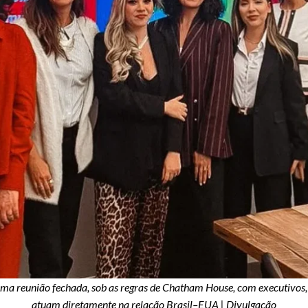
uma reunião fechada, sob as regras de Chatham House, com executivos,
atuam diretamente na relação Brasil–EUA | Divulgação