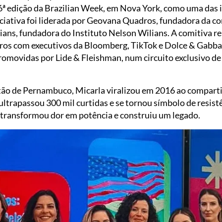
6ª edição da Brazilian Week, em Nova York, como uma das 
iciativa foi liderada por Geovana Quadros, fundadora da
ians, fundadora do Instituto Nelson Wilians. A comitiva r
os com executivos da Bloomberg, TikTok e Dolce & Gabba
promovidas por Lide & Fleishman, num circuito exclusivo d
tão de Pernambuco, Micarla viralizou em 2016 ao compartil
ultrapassou 300 mil curtidas e se tornou símbolo de resist
ela transformou dor em potência e construiu um legado.