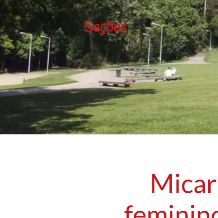
Seções
Micar
feminin