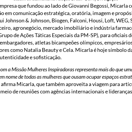
empresa que fundou ao lado de Giovanni Begossi, Micarla
o em comunicação estratégica, oratória, imagem e propós
clui Johnson & Johnson, Biogen, Falconi, Housi, Loft, WEG,
eiro, agronegócio, mercado imobiliário e indústria farm
upo de Ações Táticas Especiais da PM-SP), para oficiais do
esembargadores, atletas bicampeões olímpicos, empresários 
ores como Natalia Beauty e Cela. Micarla é hoje símbolo d
tenticidade e sofisticação.
 com a Missão Mulheres Inspiradoras representa mais do que u
 em nome de todas as mulheres que ousam ocupar espaços estrat
, afirma Micarla, que também aproveita a viagem para arti
 meio de reuniões com agências internacionais e lideranç