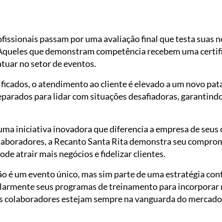
issionais passam por uma avaliação final que testa suas n
Aqueles que demonstram competência recebem uma certifi
atuar no setor de eventos.
ficados, o atendimento ao cliente é elevado a um novo pata
eparados para lidar com situações desafiadoras, garantind
é uma iniciativa inovadora que diferencia a empresa de seus
laboradores, a Recanto Santa Rita demonstra seu comprom
ode atrair mais negócios e fidelizar clientes.
não é um evento único, mas sim parte de uma estratégia co
larmente seus programas de treinamento para incorporar n
us colaboradores estejam sempre na vanguarda do mercado