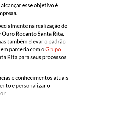
alcançar esse objetivo é
empresa.
pecialmente na realização de
 Ouro Recanto Santa Rita
,
 mas também elevar o padrão
o em parceria com o
Grupo
nta Rita para seus processos
ncias e conhecimentos atuais
ento e personalizar o
or.
Ambie