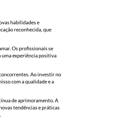
ovas habilidades e
cação reconhecida, que
mar. Os profissionais se
o uma experiência positiva
 concorrentes. Ao investir no
isso com a qualidade e a
ntínua de aprimoramento. A
ovas tendências e práticas
.
Espaço Deck para event