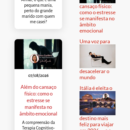
pequena mania,
cansaço físico:
perto do grande
como o estresse
marido com quem
se manifesta no
me casei?
âmbito
emocional
Uma voz para
desacelerar o
07/08/2026
mundo
Além do cansaço
Itália é eleita o
físico: como o
estresse se
manifesta no
âmbito emocional
destino mais
A compreensão da
feliz para viajar
Terapia Cognitivo-