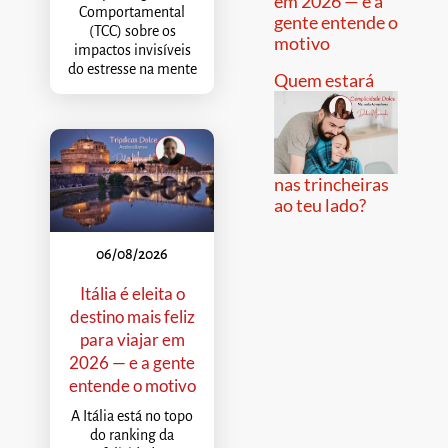
em 2026 — e a
Comportamental
gente entende o
(TCC) sobre os
motivo
impactos invisíveis
do estresse na mente
Quem estará
nas trincheiras
ao teu lado?
06/08/2026
Itália é eleita o
destino mais feliz
para viajar em
2026 — e a gente
entende o motivo
A Itália está no topo
do ranking da