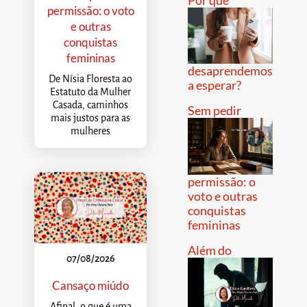
permissão: o voto
e outras
conquistas
femininas
desaprendemos
De Nísia Floresta ao
a esperar?
Estatuto da Mulher
Casada, caminhos
Sem pedir
mais justos para as
mulheres
permissão: o
voto e outras
conquistas
femininas
Além do
07/08/2026
Cansaço miúdo
Afinal, o que é uma