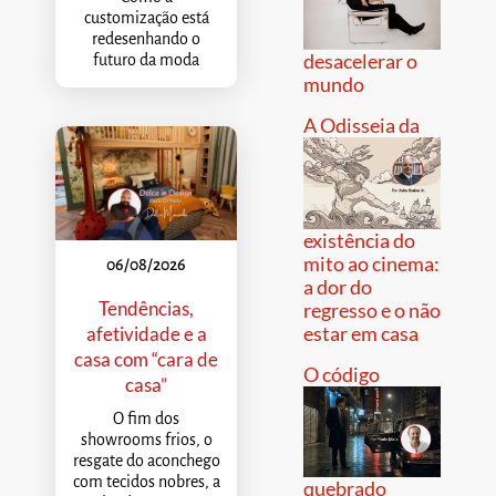
customização está
redesenhando o
desacelerar o
futuro da moda
mundo
A Odisseia da
existência do
mito ao cinema:
06/08/2026
a dor do
Tendências,
regresso e o não
estar em casa
afetividade e a
casa com “cara de
O código
casa”
O fim dos
showrooms frios, o
resgate do aconchego
com tecidos nobres, a
quebrado