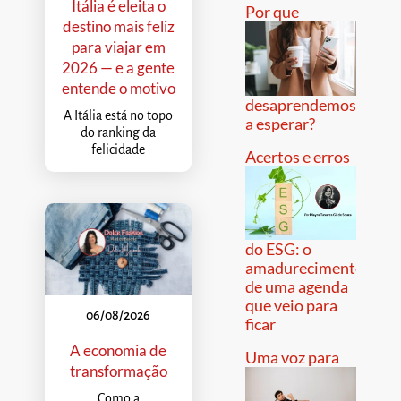
Itália é eleita o
Por que
destino mais feliz
para viajar em
2026 — e a gente
entende o motivo
desaprendemos
A Itália está no topo
a esperar?
do ranking da
felicidade
Acertos e erros
do ESG: o
amadurecimento
de uma agenda
que veio para
06/08/2026
ficar
A economia de
Uma voz para
transformação
Como a