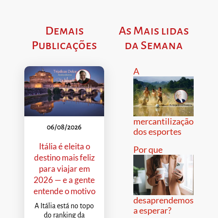
Demais
As Mais lidas
Publicações
da Semana
A
mercantilização
06/08/2026
dos esportes
Itália é eleita o
Por que
destino mais feliz
para viajar em
2026 — e a gente
entende o motivo
desaprendemos
A Itália está no topo
a esperar?
do ranking da