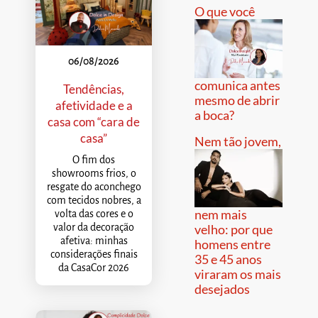
O que você
06/08/2026
comunica antes
Tendências,
mesmo de abrir
afetividade e a
a boca?
casa com “cara de
casa”
Nem tão jovem,
O fim dos
showrooms frios, o
resgate do aconchego
com tecidos nobres, a
nem mais
volta das cores e o
valor da decoração
velho: por que
afetiva: minhas
homens entre
considerações finais
35 e 45 anos
da CasaCor 2026
viraram os mais
desejados