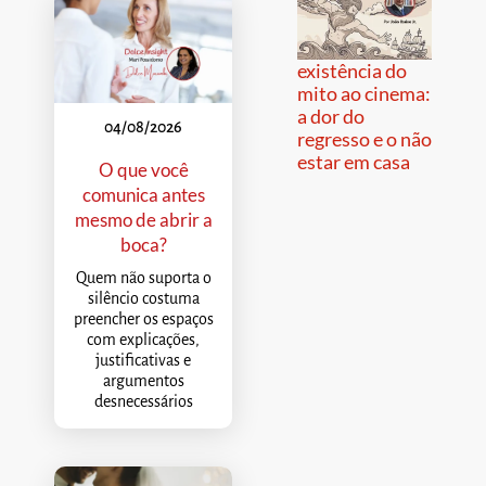
existência do
mito ao cinema:
a dor do
04/08/2026
regresso e o não
estar em casa
O que você
comunica antes
mesmo de abrir a
boca?
Quem não suporta o
silêncio costuma
preencher os espaços
com explicações,
justificativas e
argumentos
desnecessários