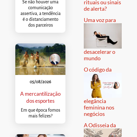
rituais ou sinais
Se não houver uma
comunicação
de alerta?
assertiva, a tendência
Uma voz para
é o distanciamento
dos parceiros
desacelerar o
mundo
O código da
05/08/2026
A mercantilização
dos esportes
elegância
feminina nos
Em que época fomos
negócios
mais felizes?
A Odisseia da