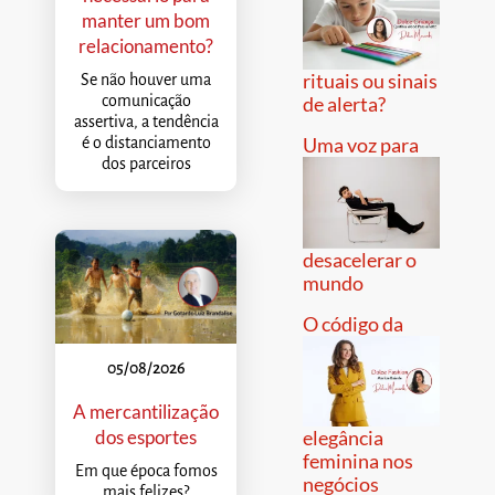
manter um bom
relacionamento?
rituais ou sinais
Se não houver uma
comunicação
de alerta?
assertiva, a tendência
Uma voz para
é o distanciamento
dos parceiros
desacelerar o
mundo
O código da
05/08/2026
A mercantilização
dos esportes
elegância
feminina nos
Em que época fomos
negócios
mais felizes?