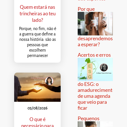
Quem estará nas
Por que
trincheiras ao teu
lado?
Porque, no fim, não é
a guerra que define a
desaprendemos
nossa história: são as
a esperar?
pessoas que
escolhem
Acertos e erros
permanecer
do ESG: o
amadurecimento
de uma agenda
que veio para
ficar
05/08/2026
Pequenos
O que é
necessário para