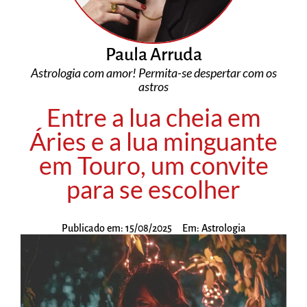
Paula Arruda
Astrologia com amor! Permita-se despertar com os
astros
Entre a lua cheia em
Áries e a lua minguante
em Touro, um convite
para se escolher
Publicado em:
15/08/2025
Em:
Astrologia