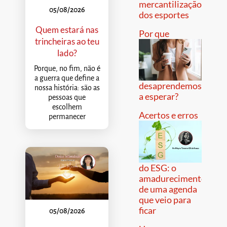
mercantilização
05/08/2026
dos esportes
Quem estará nas
Por que
trincheiras ao teu
lado?
Porque, no fim, não é
a guerra que define a
desaprendemos
nossa história: são as
a esperar?
pessoas que
escolhem
Acertos e erros
permanecer
do ESG: o
amadurecimento
de uma agenda
que veio para
ficar
05/08/2026