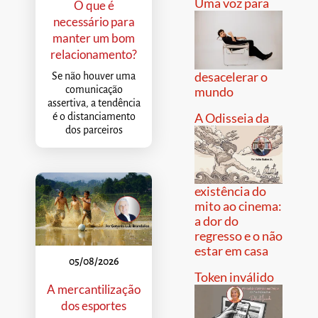
Uma voz para
O que é
necessário para
manter um bom
relacionamento?
desacelerar o
Se não houver uma
comunicação
mundo
assertiva, a tendência
A Odisseia da
é o distanciamento
dos parceiros
existência do
mito ao cinema:
a dor do
regresso e o não
estar em casa
05/08/2026
Token inválido
A mercantilização
dos esportes