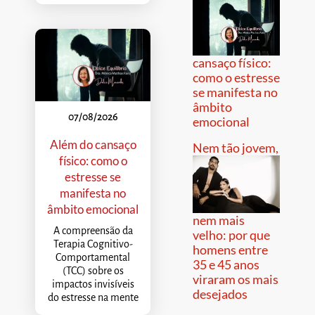
cansaço físico:
como o estresse
se manifesta no
âmbito
07/08/2026
emocional
Além do cansaço
Nem tão jovem,
físico: como o
estresse se
manifesta no
âmbito emocional
nem mais
A compreensão da
velho: por que
Terapia Cognitivo-
homens entre
Comportamental
35 e 45 anos
(TCC) sobre os
viraram os mais
impactos invisíveis
desejados
do estresse na mente