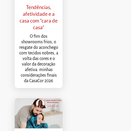
Tendências,
afetividade e a
casa com “cara de
casa”
O fim dos
showrooms frios, o
resgate do aconchego
com tecidos nobres, a
volta das cores e o
valor da decoração
afetiva: minhas
considerações finais
da CasaCor 2026