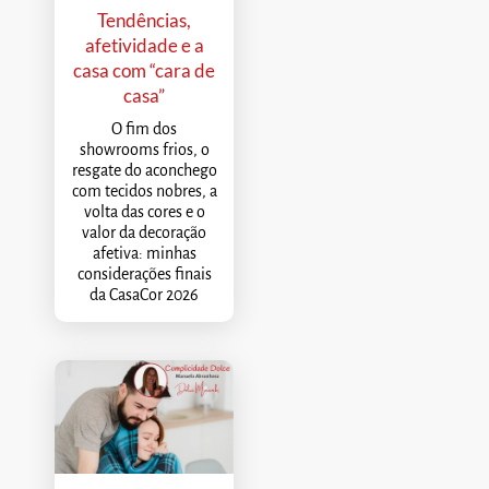
Tendências,
afetividade e a
casa com “cara de
casa”
O fim dos
showrooms frios, o
resgate do aconchego
com tecidos nobres, a
volta das cores e o
valor da decoração
afetiva: minhas
considerações finais
da CasaCor 2026