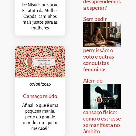
desaprendemos
De Nísia Floresta ao
a esperar?
Estatuto da Mulher
Casada, caminhos
Sem pedir
mais justos para as
mulheres
permissão: o
voto e outras
conquistas
femininas
Além do
07/08/2026
Cansaço miúdo
Afinal, o que é uma
pequena mania,
cansaço físico:
perto do grande
como o estresse
marido com quem
se manifesta no
me casei?
âmbito