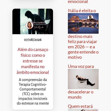
emocional
Itália é eleita o
destino mais
07/08/2026
feliz para viajar
em 2026 — e a
Além do cansaço
gente entende o
físico: como o
motivo
estresse se
Uma voz para
manifesta no
âmbito emocional
A compreensão da
Terapia Cognitivo-
Comportamental
desacelerar o
(TCC) sobre os
mundo
impactos invisíveis
do estresse na mente
Quem estará