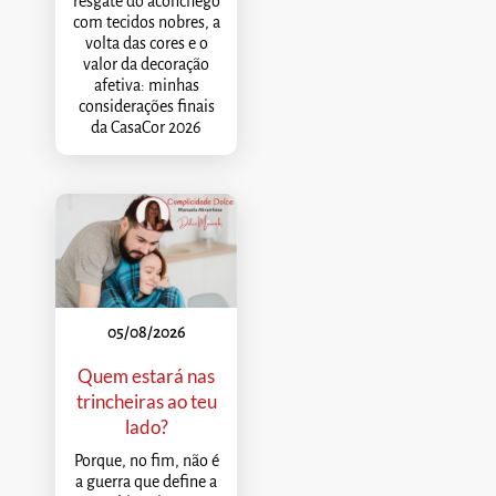
resgate do aconchego
com tecidos nobres, a
volta das cores e o
valor da decoração
afetiva: minhas
considerações finais
da CasaCor 2026
05/08/2026
Quem estará nas
trincheiras ao teu
lado?
Porque, no fim, não é
a guerra que define a