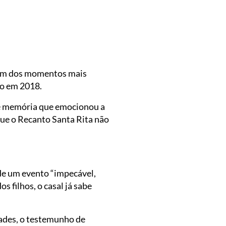
 Um dos momentos mais
do em 2018.
a e memória que emocionou a
que o Recanto Santa Rita não
de um evento “impecável,
s filhos, o casal já sabe
dades, o testemunho de