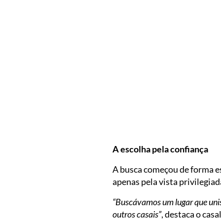
A escolha pela confiança
A busca começou de forma es
apenas pela vista privilegia
“Buscávamos um lugar que uniss
outros casais”
, destaca o casal