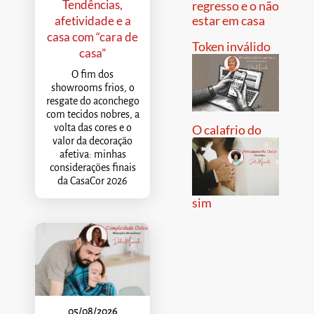
Tendências,
regresso e o não
estar em casa
afetividade e a
casa com “cara de
Token inválido
casa”
O fim dos
showrooms frios, o
resgate do aconchego
com tecidos nobres, a
volta das cores e o
O calafrio do
valor da decoração
afetiva: minhas
considerações finais
da CasaCor 2026
sim
05/08/2026