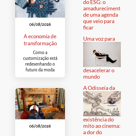
do ESG: o
amadurecimento
de uma agenda
que veio para
06/08/2026
ficar
A economia de
Uma voz para
transformação
Como a
customização está
redesenhando o
desacelerar o
futuro da moda
mundo
A Odisseia da
existência do
mito ao cinema:
06/08/2026
a dor do