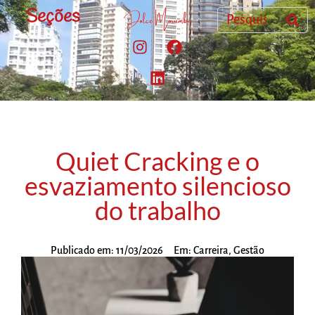
Seções
Quiet Cracking e o
esvaziamento silencioso
do trabalho
Publicado em:
11/03/2026
Em:
Carreira
,
Gestão