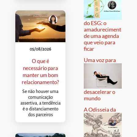
do ESG: o
amadurecimento
de uma agenda
que veio para
ficar
05/08/2026
Uma voz para
O que é
necessário para
manter um bom
relacionamento?
desacelerar o
Se não houver uma
comunicação
mundo
assertiva, a tendência
A Odisseia da
é o distanciamento
dos parceiros