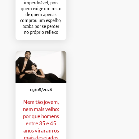
imperdoável; pois
quem exige um rosto
de quem apenas
comprou um espelho,
acaba por se perder
no próprio reflexo
03/08/2026
Nem tão jovem,
nem mais velho:
por que homens
entre 35 e 45
anos viraram os
mais desejados