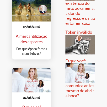
existência do
mito ao cinema:
a dor do
regresso e o não
estar em casa
05/08/2026
Token inválido
A mercantilização
dos esportes
Em que época fomos
mais felizes?
O que você
comunica antes
mesmo de abrir
a boca?
04/08/2026