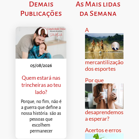
Demais
As Mais lidas
Publicações
da Semana
A
mercantilização
05/08/2026
dos esportes
Quem estará nas
Por que
trincheiras ao teu
lado?
Porque, no fim, não é
a guerra que define a
desaprendemos
nossa história: são as
a esperar?
pessoas que
escolhem
Acertos e erros
permanecer