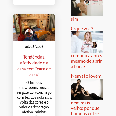
sim
O que você
06/08/2026
comunica antes
Tendências,
mesmo de abrir
afetividade e a
a boca?
casa com “cara de
casa”
Nem tão jovem,
O fim dos
showrooms frios, o
resgate do aconchego
com tecidos nobres, a
nem mais
volta das cores e o
valor da decoração
velho: por que
afetiva: minhas
homens entre