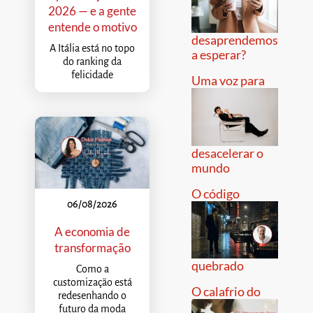
2026 — e a gente
entende o motivo
desaprendemos
A Itália está no topo
a esperar?
do ranking da
felicidade
Uma voz para
desacelerar o
mundo
O código
06/08/2026
A economia de
transformação
quebrado
Como a
customização está
O calafrio do
redesenhando o
futuro da moda