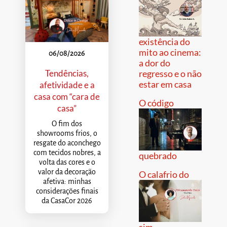
existência do
mito ao cinema:
06/08/2026
a dor do
Tendências,
regresso e o não
estar em casa
afetividade e a
casa com “cara de
O código
casa”
O fim dos
showrooms frios, o
resgate do aconchego
com tecidos nobres, a
quebrado
volta das cores e o
valor da decoração
O calafrio do
afetiva: minhas
considerações finais
da CasaCor 2026
sim