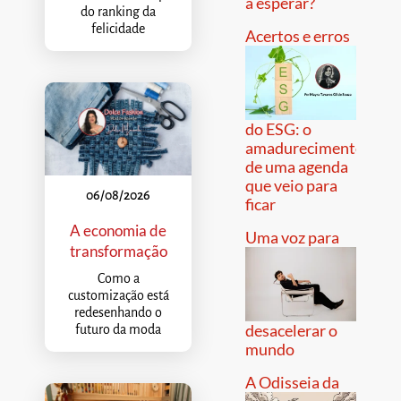
a esperar?
do ranking da
felicidade
Acertos e erros
do ESG: o
amadurecimento
de uma agenda
que veio para
06/08/2026
ficar
A economia de
Uma voz para
transformação
Como a
customização está
redesenhando o
desacelerar o
futuro da moda
mundo
A Odisseia da