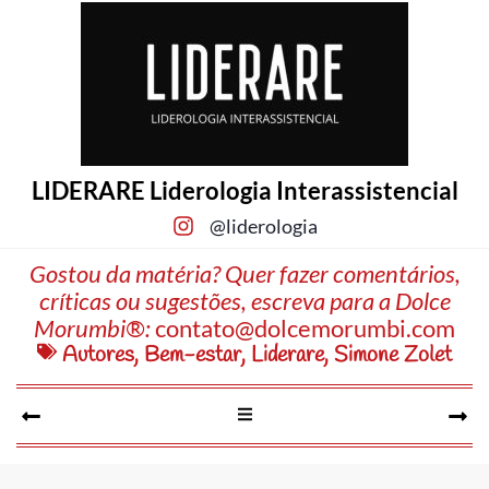
LIDERARE Liderologia Interassistencial
@liderologia
Gostou da matéria? Quer fazer comentários,
críticas ou sugestões, escreva para a Dolce
Morumbi®:
contato@dolcemorumbi.com
Autores
,
Bem-estar
,
Liderare
,
Simone Zolet