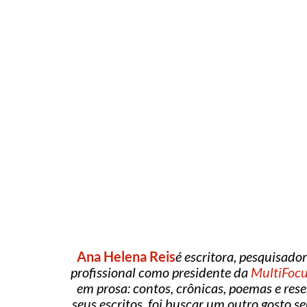
Ana Helena Reis
é escritora, pesquisador
profissional como presidente da
MultiFocu
em prosa: contos, crônicas, poemas e res
seus escritos, foi buscar um outro gosto s