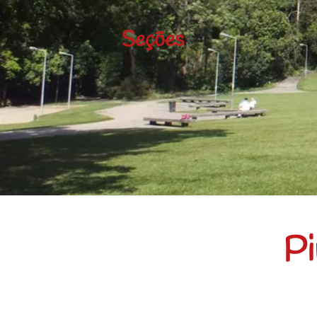
Seções
Pi