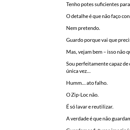
Tenho potes suficientes para
O detalhe é que não faço con
Nem pretendo.
Guardo porque vai que preci
Mas, vejam bem – isso não q
Sou perfeitamente capaz de 
única vez…
Humm… ato falho.
O Zip-Loc não.
É só lavar e reutilizar.
A verdade é que não guardam