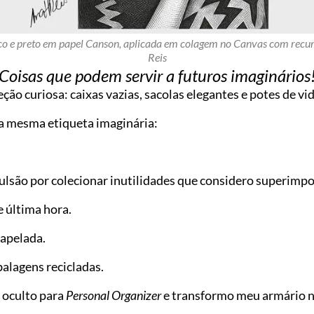
o e preto em papel Canson, aplicada em colagem no Canvas com recur
Reis
Coisas que podem servir a futuros imaginários
ão curiosa: caixas vazias, sacolas elegantes e potes de vi
 mesma etiqueta imaginária:
são por colecionar inutilidades que considero superimpo
 última hora.
papelada.
alagens recicladas.
 oculto para
Personal Organizer
e transformo meu armário n