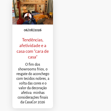
06/08/2026
Tendências,
afetividade e a
casa com “cara de
casa”
O fim dos
showrooms frios, o
resgate do aconchego
com tecidos nobres, a
volta das cores e o
valor da decoração
afetiva: minhas
considerações finais
da CasaCor 2026