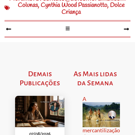
Colunas
,
Cynthia Wood Passianotto
,
Dolce
Criança
Demais
As Mais lidas
Publicações
da Semana
A
mercantilização
07/08/2026