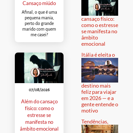
Cansaço miúdo
Afinal, o que é uma
pequena mania,
cansaço físico:
perto do grande
como o estresse
marido com quem
se manifesta no
me casei?
âmbito
emocional
Itália é eleita o
destino mais
07/08/2026
feliz para viajar
em 2026 — e a
Além do cansaço
gente entende o
físico: como o
motivo
estresse se
Tendências,
manifesta no
âmbito emocional