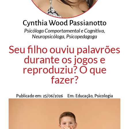
Cynthia Wood Passianotto
Psicóloga Comportamental e Cognitiva,
Neuropsicóloga, Psicopedagoga
Seu filho ouviu palavrões
durante os jogos e
reproduziu? O que
fazer?
Publicado em:
25/06/2026
Em:
Educação
,
Psicologia